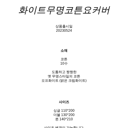
화이트무명코튼
요커버
상품출시일
20230524
소재
코튼
10수
도톰하고 짱짱한
옛 무명스타일의 코튼
오프화이트 (밝은 크림화이트)
사이즈
싱글 110*200
더블 130*200
퀸 140*210
사이즈 변경이 가능합니다.