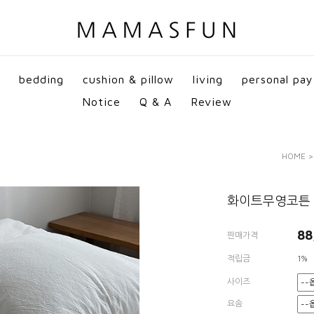
bedding
cushion & pillow
living
personal pay
Notice
Q & A
Review
HOME
화이트무영코튼 
88
판매가격
적립금
1%
사이즈
요솜