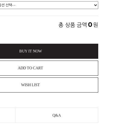
0
총 상품 금액
원
BUY IT NOW
ADD TO CART
WISH LIST
Q&A