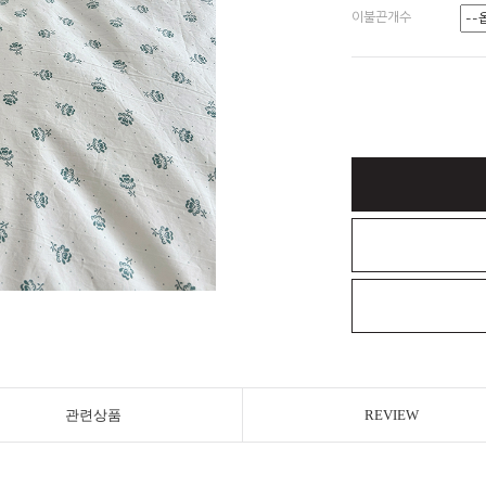
이불끈개수
관련상품
REVIEW