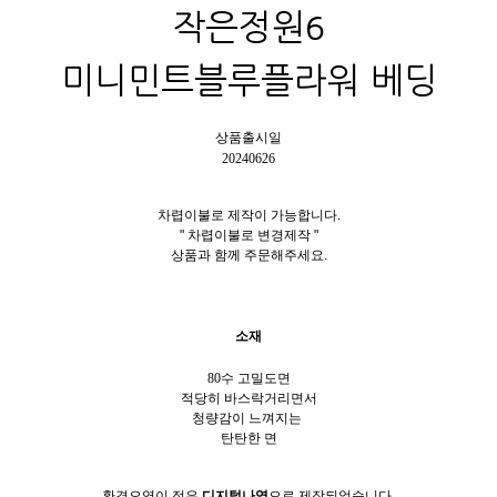
작은정원6
미니민트블루플라워 베딩
상품출시일
20240626
차렵이불로 제작이 가능합니다.
" 차렵이불로 변경제작 "
상품과 함께 주문해주세요.
소재
80수 고밀도면
적당히 바스락거리면서
청량감이 느껴지는
탄탄한 면
환경오염이 적은
디지털나염
으로 제작되었습니다.