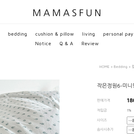
bedding
cushion & pillow
living
personal pay
Notice
Q & A
Review
HOME
>
Bedding
>
작은정원6-미니
18
판매가격
적립금
1%
사이즈
솜샤시추가