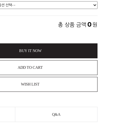
0
총 상품 금액
원
BUY IT NOW
ADD TO CART
WISH LIST
Q&A