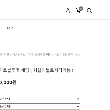
0
sale
컬러계열
> 작은정원6-미니민트블루꽃 베딩 ( 차렵이불로제작가능 )
민트블루꽃 베딩 ( 차렵이불로제작가능 )
0,000원