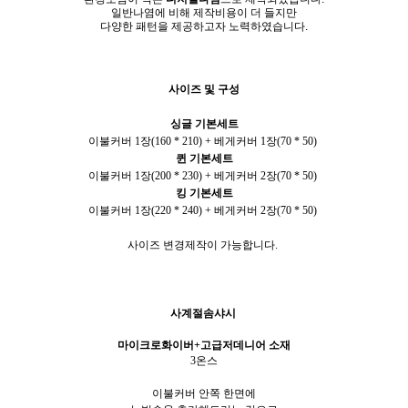
일반나염에 비해 제작비용이 더 들지만
다양한 패턴을 제공하고자 노력하였습니다.
사이즈 및 구성
싱글 기본세트
이불커버
1
장
(160 * 210) +
베게커버
1
장
(70 * 50)
퀸 기본세트
이불커버
1
장
(200 * 230) +
베게커버
2
장
(70 * 50)
킹 기본세트
이불커버
1
장
(220 * 240) +
베게커버
2
장
(70 * 50)
사이즈 변경제작이 가능합니다.
사계절솜샤시
마이크로화이버+고급저데니어 소재
3온스
이불커버 안쪽 한면에