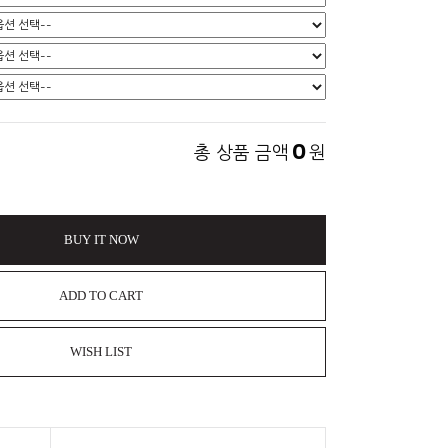
0
총 상품 금액
원
BUY IT NOW
ADD TO CART
WISH LIST