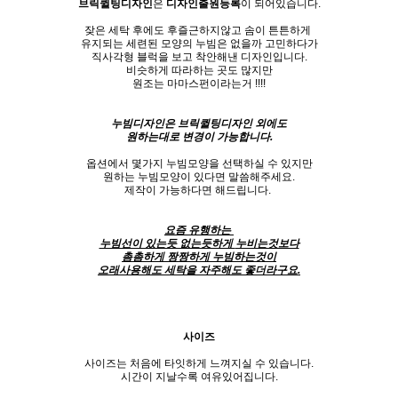
브릭퀼팅디자인
은
디자인출원등록
이 되어있습니다.
잦은 세탁 후에도 후즐근하지않고 솜이 튼튼하게
유지되는 세련된 모양의 누빔은 없을까 고민하다가
직사각형 블럭을 보고 착안해낸 디자인입니다.
비슷하게 따라하는 곳도 많지만
원조는 마마스펀이라는거 !!!!
누빔디자인은 브릭퀼팅디자인 외에도
원하는대로 변경이 가능합니다.
옵션에서 몇가지 누빔모양을 선택하실 수 있지만
원하는 누빔모양이 있다면 말씀해주세요.
제작이 가능하다면 해드립니다.
요즘 유행하는
누빔선이 있는듯 없는듯하게
누비는것보다
촘촘하게 짱짱하게 누빔하는것이
오래사용해도 세탁을 자주해도
좋더라구요.
사이즈
사이즈는 처음에 타잇하게 느껴지실 수 있습니다.
시간이 지날수록 여유있어집니다.