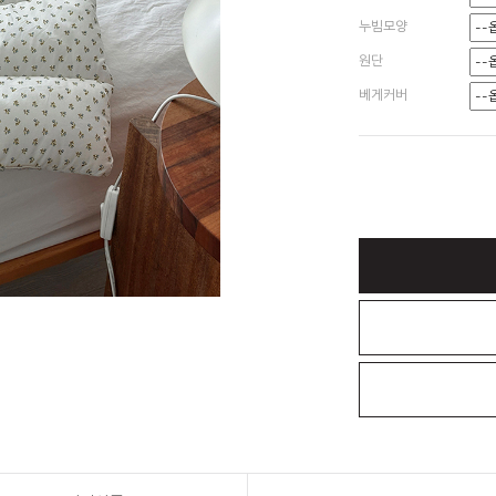
누빔모양
원단
베게커버