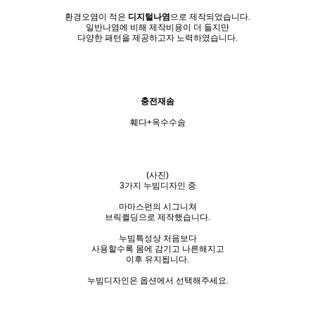
환경오염이 적은
디지털나염
으로 제작되었습니다.
일반나염에 비해 제작비용이 더 들지만
다양한 패턴을 제공하고자 노력하였습니다.
충전재솜
훼다+옥수수솜
(사진)
3가지 누빔디자인 중
마마스펀의 시그니쳐
브릭퀼딩으로 제작했습니다.
누빔특성상 처음보다
사용할수록 몸에 감기고 나른해지고
이후 유지됩니다.
누빔디자인은 옵션에서 선택해주세요.