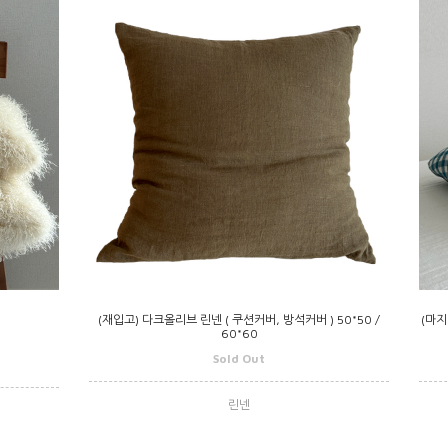
(재입고) 다크올리브 린넨 ( 쿠션커버, 방석커버 ) 50*50 /
(마지
60*60
Sold Out
린넨