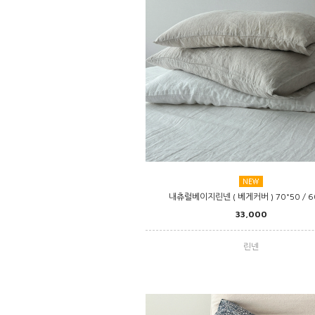
내츄럴베이지린넨 ( 베게커버 ) 70*50 / 6
33,000
린넨