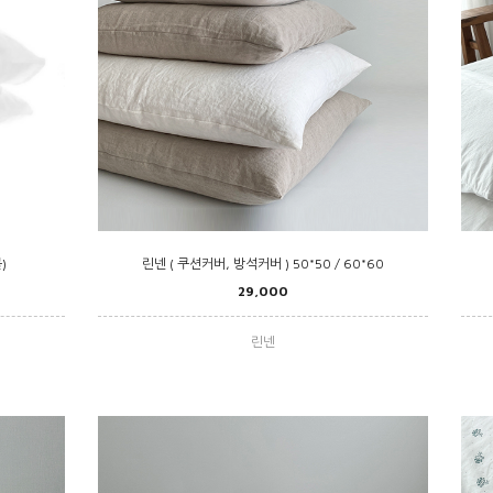
)
린넨 ( 쿠션커버, 방석커버 ) 50*50 / 60*60
29,000
린넨