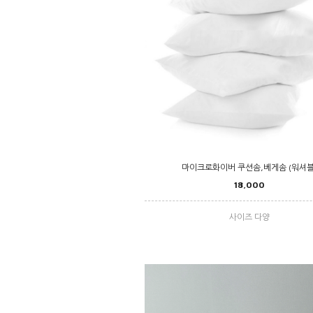
마이크로화이버 쿠션솜,베게솜 (워셔블
18,000
사이즈 다양