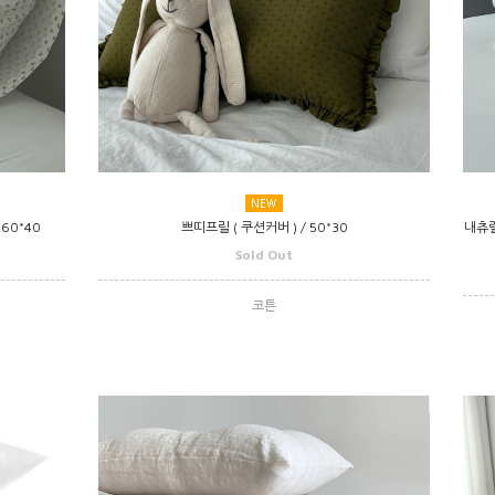
 60*40
쁘띠프릴 ( 쿠션커버 ) / 50*30
내츄럴
Sold Out
코튼