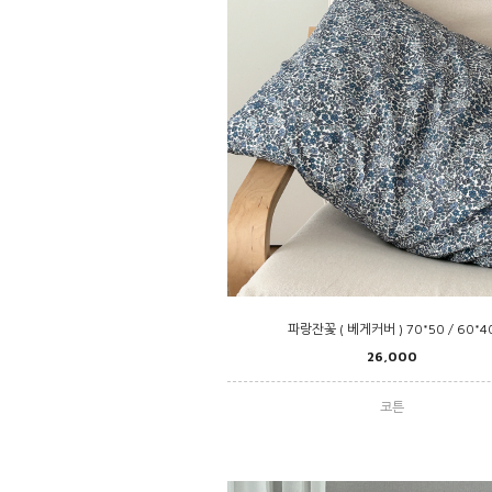
파랑잔꽃 ( 베게커버 ) 70*50 / 60*4
26,000
코튼