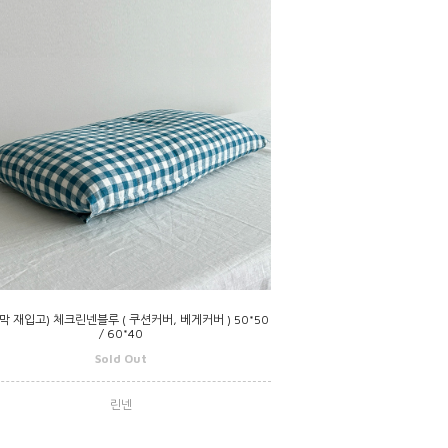
막 재입고) 체크린넨블루 ( 쿠션커버, 베게커버 ) 50*50
/ 60*40
Sold Out
린넨