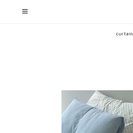
curtain
cushion & pillow