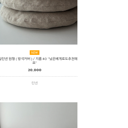
린넨 원형 ( 방석커버 ) / 지름 40 "낮은베게로도추천해
요"
20,000
린넨