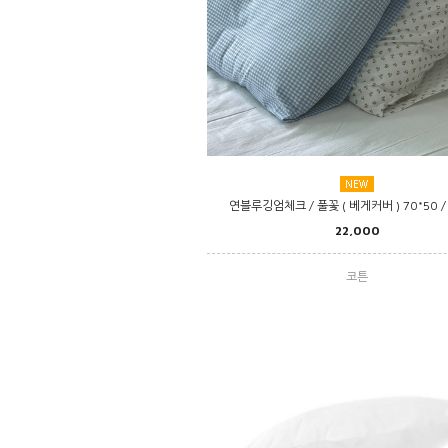
연블루깅엄체크 / 풀꽃 ( 베게커버 ) 70*50 /
22,000
코튼