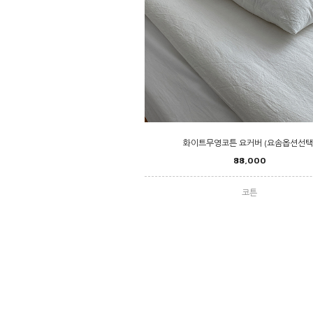
화이트무영코튼 요커버 (요솜옵션선택
88,000
코튼