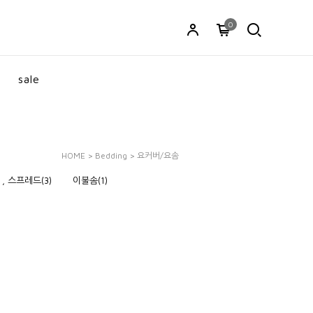
0
sale
HOME
>
Bedding
>
요커버/요솜
, 스프레드(3)
이불솜(1)